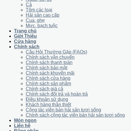
Cá
Tôm các loại
Hải sản cao cấp
Cua, ghẹ
Mực, bạch tuộc
Trang chủ
Giới Thiệu
Cửa hàng
Chính sách
Câu Hỏi Thường Gặp (FAQs)
Chính sách vận chuyển
Chính sách thanh toán
Chính sách bảo mật
Chính sách khuyến mãi
Chính sách cửa hàng
Chính sách sản phẩm
Chính sách giá cả
Chính sách đổi trả và hoàn trả
Điều khoản sử dụng
Khách hàng thân thiết
Cộng tác viên bán hải sản tươi sống
Chính sách cộng tác viên bán hải sản tươi sống
Món ngon
Liên hệ
Đăng nhập