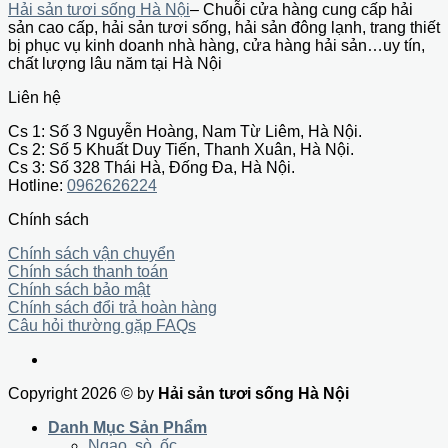
Hải sản tươi sống Hà Nội
– Chuỗi cửa hàng cung cấp hải
sản cao cấp, hải sản tươi sống, hải sản đông lạnh, trang thiết
bị phục vụ kinh doanh nhà hàng, cửa hàng hải sản…uy tín,
chất lượng lâu năm tại Hà Nội
Liên hệ
Cs 1: Số 3 Nguyễn Hoàng, Nam Từ Liêm, Hà Nội.
Cs 2: Số 5 Khuất Duy Tiến, Thanh Xuân, Hà Nội.
Cs 3: Số 328 Thái Hà, Đống Đa, Hà Nội.
Hotline:
0962626224
Chính sách
Chính sách vận chuyển
Chính sách thanh toán
Chính sách bảo mật
Chính sách đổi trả hoàn hàng
Câu hỏi thường gặp FAQs
Copyright 2026 © by
Hải sản tươi sống Hà Nội
Danh Mục Sản Phẩm
Ngao, sò, ốc