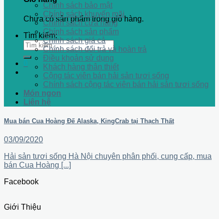
Chính sách bảo mật
Chính sách khuyến mãi
Chưa có sản phẩm trong giỏ hàng.
Chính sách cửa hàng
Chính sách sản phẩm
Tìm kiếm:
Chính sách giá cả
Chính sách đổi trả và hoàn trả
Điều khoản sử dụng
0
Khách hàng thân thiết
Cộng tác viên bán hải sản tươi sống
Chính sách cộng tác viên bán hải sản tươi sống
Món ngon
Liên hệ
Mua bán Cua Hoàng Đế Alaska, KingCrab tại Thạch Thất
03/09/2020
Hải sản tươi sống Hà Nội chuyên phân phối, cung cấp, mua
bán Cua Hoàng [...]
Facebook
Giới Thiệu