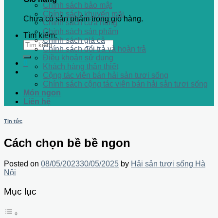
Chính sách bảo mật
Chính sách khuyến mãi
Chưa có sản phẩm trong giỏ hàng.
Chính sách cửa hàng
Chính sách sản phẩm
Tìm kiếm:
Chính sách giá cả
Chính sách đổi trả và hoàn trả
Điều khoản sử dụng
0
Khách hàng thân thiết
Cộng tác viên bán hải sản tươi sống
Chính sách cộng tác viên bán hải sản tươi sống
Món ngon
Liên hệ
Tin tức
Cách chọn bề bề ngon
Posted on
08/05/2023
30/05/2025
by
Hải sản tươi sống Hà
Nội
Mục lục