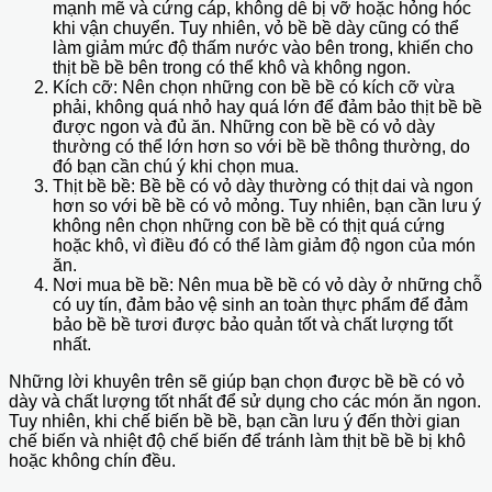
mạnh mẽ và cứng cáp, không dễ bị vỡ hoặc hỏng hóc
khi vận chuyển. Tuy nhiên, vỏ bề bề dày cũng có thể
làm giảm mức độ thấm nước vào bên trong, khiến cho
thịt bề bề bên trong có thể khô và không ngon.
Kích cỡ: Nên chọn những con bề bề có kích cỡ vừa
phải, không quá nhỏ hay quá lớn để đảm bảo thịt bề bề
được ngon và đủ ăn. Những con bề bề có vỏ dày
thường có thể lớn hơn so với bề bề thông thường, do
đó bạn cần chú ý khi chọn mua.
Thịt bề bề: Bề bề có vỏ dày thường có thịt dai và ngon
hơn so với bề bề có vỏ mỏng. Tuy nhiên, bạn cần lưu ý
không nên chọn những con bề bề có thịt quá cứng
hoặc khô, vì điều đó có thể làm giảm độ ngon của món
ăn.
Nơi mua bề bề: Nên mua bề bề có vỏ dày ở những chỗ
có uy tín, đảm bảo vệ sinh an toàn thực phẩm để đảm
bảo bề bề tươi được bảo quản tốt và chất lượng tốt
nhất.
Những lời khuyên trên sẽ giúp bạn chọn được bề bề có vỏ
dày và chất lượng tốt nhất để sử dụng cho các món ăn ngon.
Tuy nhiên, khi chế biến bề bề, bạn cần lưu ý đến thời gian
chế biến và nhiệt độ chế biến để tránh làm thịt bề bề bị khô
hoặc không chín đều.