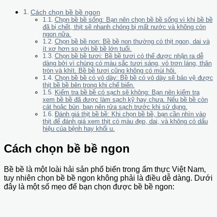
Cách chọn bề bề ngon
Chọn bề bề sống: Bạn nên chọn bề bề sống vì khi bề bề
đã bị chết, thịt sẽ nhanh chóng bị mất nước và không còn
ngon nữa.
Chọn bề bề non: Bề bề non thường có thịt ngon, dai và
ít xơ hơn so với bề bề lớn tuổi.
Chọn bề bề tươi: Bề bề tươi có thể được nhận ra dễ
dàng bởi vì chúng có màu sắc tươi sáng, vỏ trơn láng, thân
tròn và khít. Bề bề tươi cũng không có mùi hôi.
Chọn bề bề có vỏ dày: Bề bề có vỏ dày sẽ bảo vệ được
thịt bề bề bên trong khi chế biến.
Kiểm tra bề bề có sạch sẽ không: Bạn nên kiểm tra
xem bề bề đã được làm sạch kỹ hay chưa. Nếu bề bề còn
cát hoặc bùn, bạn nên rửa sạch trước khi sử dụng.
Đánh giá thịt bề bề: Khi chọn bề bề, bạn cần nhìn vào
thịt để đánh giá xem thịt có màu đẹp, dai, và không có dấu
hiệu của bệnh hay khối u.
Cách chọn bề bề ngon
Bề bề là một loài hải sản phổ biến trong ẩm thực Việt Nam,
tuy nhiên chọn bề bề ngon không phải là điều dễ dàng. Dưới
đây là một số mẹo để bạn chọn được bề bề ngon: