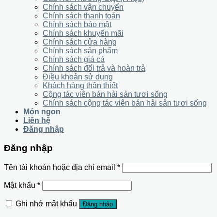
Chính sách vận chuyển
Chính sách thanh toán
Chính sách bảo mật
Chính sách khuyến mãi
Chính sách cửa hàng
Chính sách sản phẩm
Chính sách giá cả
Chính sách đổi trả và hoàn trả
Điều khoản sử dụng
Khách hàng thân thiết
Cộng tác viên bán hải sản tươi sống
Chính sách cộng tác viên bán hải sản tươi sống
Món ngon
Liên hệ
Đăng nhập
Đăng nhập
Tên tài khoản hoặc địa chỉ email
*
Mật khẩu
*
Ghi nhớ mật khẩu
Đăng nhập