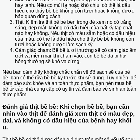
hay tanh. Nếu có mùi lạ hoặc khó chịu, có thể là dấu
hiệu cho thấy bề bề không còn tươi hoặc không được
bảo quản đúng cách.
Thịt: Kiểm tra thịt bề bề bên trong để xem nó có trắng
sáng, đẹp mắt, không có dấu hiệu của bất kỳ tạp chất
nào hay không. Nếu thịt có màu sẫm hoặc có dấu hiệu
của máu, có thể là dấu hiệu cho thấy bề bề không còn
tươi hoặc không được làm sạch kỹ.
Cảm giác chạm: Bề bề tươi thường sẽ có cảm giác ẩm
ướt và mềm mại khi chạm vào, còn bề bề đã bị hư
hỏng thường sẽ khô và cứng.
Nếu bạn cảm thấy không chắc chắn về độ sạch sẽ của bề
bề, bạn có thể rửa bề bề kỹ trước khi sử dụng. Tuy nhiên, để
đảm bảo sức khỏe và an toàn thực phẩm, bạn nên mua bề
bề từ các nhà cung cấp có uy tín và đảm bảo vệ sinh an toàn
thực phẩm.
Đánh giá thịt bề bề: Khi chọn bề bề, bạn cần
nhìn vào thịt để đánh giá xem thịt có màu đẹp,
dai, và không có dấu hiệu của bệnh hay khối
u.
Thịt bề bề có thể được đánh giá dựa trên một số yếu tố sau: