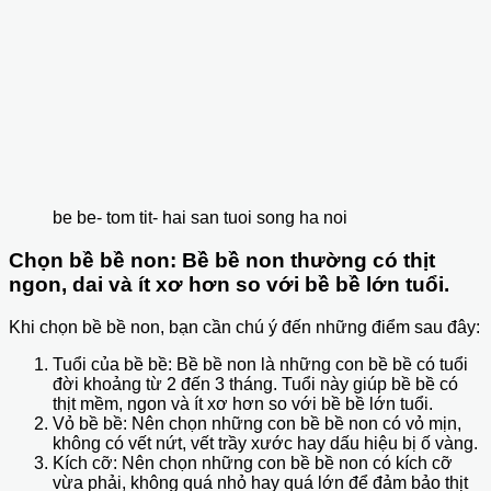
be be- tom tit- hai san tuoi song ha noi
Chọn bề bề non: Bề bề non thường có thịt
ngon, dai và ít xơ hơn so với bề bề lớn tuổi.
Khi chọn bề bề non, bạn cần chú ý đến những điểm sau đây:
Tuổi của bề bề: Bề bề non là những con bề bề có tuổi
đời khoảng từ 2 đến 3 tháng. Tuổi này giúp bề bề có
thịt mềm, ngon và ít xơ hơn so với bề bề lớn tuổi.
Vỏ bề bề: Nên chọn những con bề bề non có vỏ mịn,
không có vết nứt, vết trầy xước hay dấu hiệu bị ố vàng.
Kích cỡ: Nên chọn những con bề bề non có kích cỡ
vừa phải, không quá nhỏ hay quá lớn để đảm bảo thịt