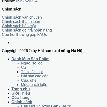
Hotline:
0962626224
Chính sách
Chính sách vận chuyển
Chính sách thanh toán
Chính sách bảo mật
Chính sách đổi trả hoàn hàng
Câu hỏi thường gặp FAQs
Copyright 2026 © by
Hải sản tươi sống Hà Nội
Danh Mục Sản Phẩm
Ngao, sò, ốc
Cá
Tôm các loại
Hải sản cao cấp
Cua, ghẹ
Mực, bạch tuộc
Trang chủ
Giới Thiệu
Cửa hàng
Chính sách
Câu Hỏi Thường Gặp (FAQs)