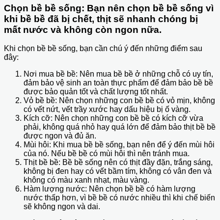
Chọn bề bề sống: Bạn nên chọn bề bề sống vì
khi bề bề đã bị chết, thịt sẽ nhanh chóng bị
mất nước và không còn ngon nữa.
Khi chọn bề bề sống, bạn cần chú ý đến những điểm sau
đây:
Nơi mua bề bề: Nên mua bề bề ở những chỗ có uy tín,
đảm bảo vệ sinh an toàn thực phẩm để đảm bảo bề bề
được bảo quản tốt và chất lượng tốt nhất.
Vỏ bề bề: Nên chọn những con bề bề có vỏ mịn, không
có vết nứt, vết trầy xước hay dấu hiệu bị ố vàng.
Kích cỡ: Nên chọn những con bề bề có kích cỡ vừa
phải, không quá nhỏ hay quá lớn để đảm bảo thịt bề bề
được ngon và đủ ăn.
Mùi hôi: Khi mua bề bề sống, bạn nên để ý đến mùi hôi
của nó. Nếu bề bề có mùi hôi thì nên tránh mua.
Thịt bề bề: Bề bề sống nên có thịt đầy đặn, trắng sáng,
không bị đen hay có vết bầm tím, không có vân đen và
không có màu xanh nhạt, màu vàng.
Hàm lượng nước: Nên chọn bề bề có hàm lượng
nước thấp hơn, vì bề bề có nước nhiều thì khi chế biến
sẽ không ngon và dai.